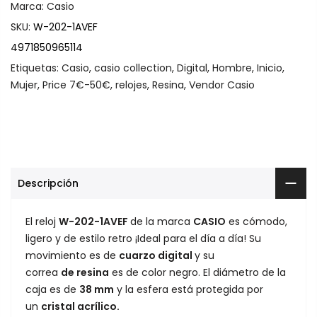
Marca:
Casio
SKU:
W-202-1AVEF
4971850965114
Etiquetas:
Casio
,
casio collection
,
Digital
,
Hombre
,
Inicio
,
Mujer
,
Price 7€-50€
,
relojes
,
Resina
,
Vendor Casio
Descripción
El reloj
W-202-1AVEF
de la marca
CASIO
es cómodo,
ligero y de estilo retro ¡Ideal para el día a día! Su
movimiento es de
cuarzo digital
y su
correa
de resina
es de color negro. El diámetro de la
caja es de
38 mm
y la esfera está protegida por
un
cristal
acrílico.