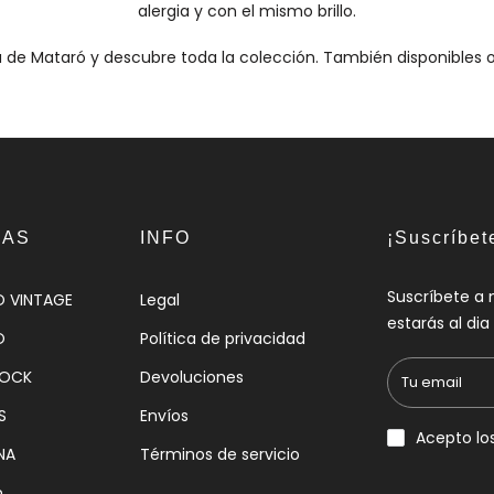
alergia y con el mismo brillo.
a de Mataró y descubre toda la colección. También disponibles 
IAS
INFO
¡Suscríbet
Suscríbete a 
O VINTAGE
Legal
estarás al di
O
Política de privacidad
HOCK
Devoluciones
S
Envíos
Acepto lo
NA
Términos de servicio
n