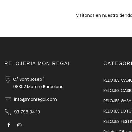
Visítanos en nuestra tiend
RELOJERIA MON REGAL
CATEGOR
C/ Sant Josep 1
RELOJES CASI
08302 Mataró Barcelona
RELOJES CASI
info@monregal.com
RELOJES G-S
RELOJES LOTU
93 798 94 19
RELOJES FESTI
Relojes Citize