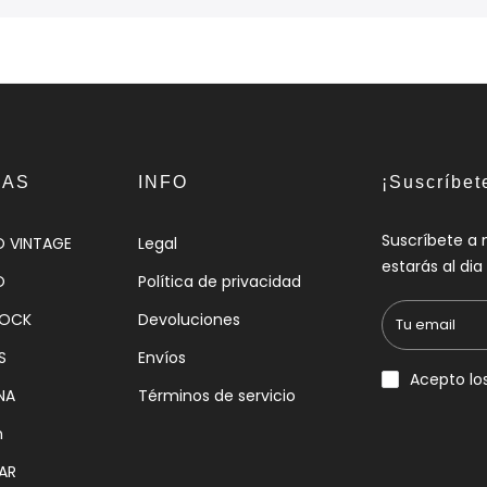
IAS
INFO
¡Suscríbet
Suscríbete a 
O VINTAGE
Legal
estarás al di
O
Política de privacidad
HOCK
Devoluciones
S
Envíos
Acepto lo
NA
Términos de servicio
n
AR