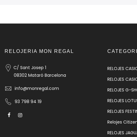
RELOJERIA MON REGAL
CATEGOR
C/ Sant Josep 1
RELOJES CASI
08302 Mataró Barcelona
RELOJES CASI
info@monregal.com
RELOJES G-S
RELOJES LOTU
93 798 94 19
RELOJES FESTI
Relojes Citize
RELOJES JAGU