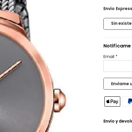
Envío
Expres
Sin exist
Notifícame 
Email
*
Envío y devo