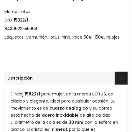
Marca:
Lotus
SKU:
15822/1
8430622555664
Etiquetas:
Comunión
,
lotus
,
niño
,
Price 50€-150€
,
relojes
Descripción
El reloj
15822/1
para mujer, de la marca
LOTUS
, es
clásico y elegante, ideal para cualquier ocasión. Su
movimiento es de
cuarzo analógico
y su correa
está hecha de
acero inoxidable
de alta calidad.
El diámetro de la caja es de
30 mm
con la esfera en
blanco. El cristal es
mineral
, por lo que es