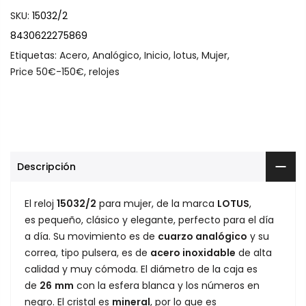
SKU:
15032/2
8430622275869
Etiquetas:
Acero
,
Analógico
,
Inicio
,
lotus
,
Mujer
,
Price 50€-150€
,
relojes
Descripción
El reloj
15032/2
para mujer, de la marca
LOTUS
,
es pequeño, clásico y elegante, perfecto para el día
a día. Su movimiento es de
cuarzo analógico
y su
correa, tipo pulsera, es de
acero inoxidable
de alta
calidad y muy cómoda. El diámetro de la caja es
de
26
mm
con la esfera blanca y los números en
negro. El cristal es
mineral
, por lo que es