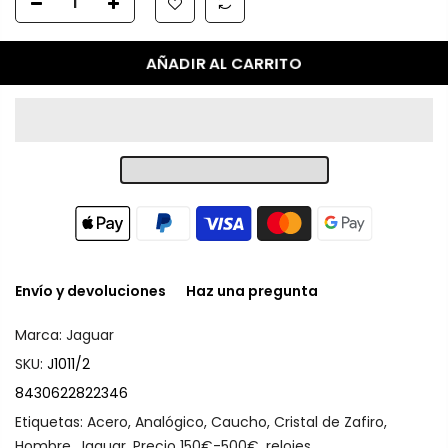
AÑADIR AL CARRITO
Envío y devoluciones
Haz una pregunta
Marca:
Jaguar
SKU:
J1011/2
8430622822346
Etiquetas:
Acero
,
Analógico
,
Caucho
,
Cristal de Zafiro
,
Hombre
,
Jaguar
,
Precio 150€-500€
,
relojes