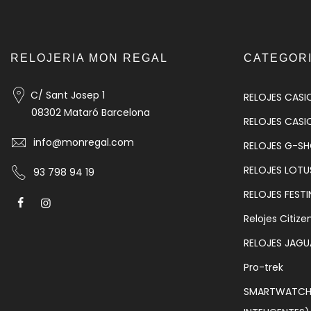
RELOJERIA MON REGAL
CATEGOR
C/ Sant Josep 1
RELOJES CASI
08302 Mataró Barcelona
RELOJES CASI
info@monregal.com
RELOJES G-S
RELOJES LOTU
93 798 94 19
RELOJES FESTI
Relojes Citize
RELOJES JAGU
Pro-trek
SMARTWATCH 