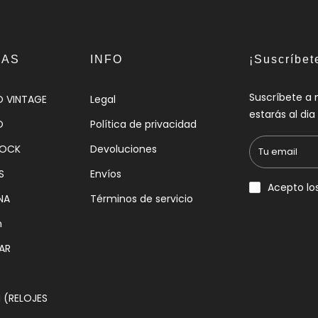
IAS
INFO
¡Suscríbet
Suscríbete a 
O VINTAGE
Legal
estarás al di
O
Política de privacidad
HOCK
Devoluciones
S
Envíos
Acepto lo
NA
Términos de servicio
n
AR
(RELOJES