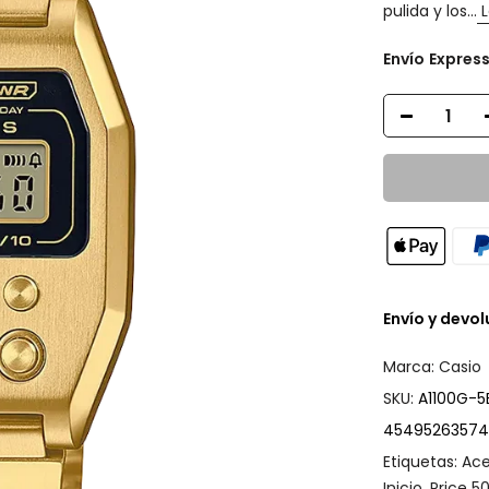
pulida y los...
L
Envío
Expres
Envío y devo
Marca:
Casio
SKU:
A1100G-5
45495263574
Etiquetas:
Ace
Inicio
,
Price 5