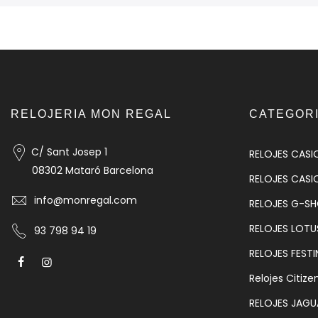
RELOJERIA MON REGAL
CATEGOR
C/ Sant Josep 1
RELOJES CASI
08302 Mataró Barcelona
RELOJES CASI
info@monregal.com
RELOJES G-S
RELOJES LOTU
93 798 94 19
RELOJES FESTI
Relojes Citize
RELOJES JAGU