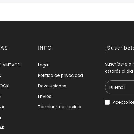
IAS
INFO
¡Suscríbet
Suscríbete a 
O VINTAGE
Legal
estarás al di
O
Política de privacidad
HOCK
Devoluciones
S
Envíos
Acepto lo
NA
Términos de servicio
n
AR