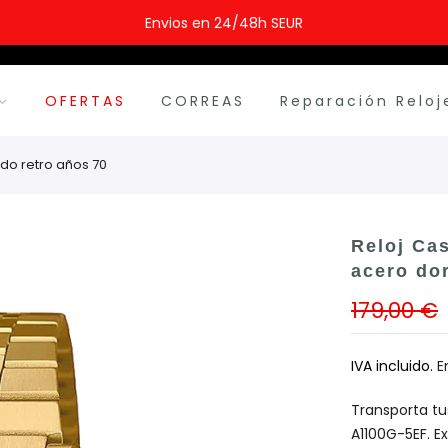
Envios en 24/48h SEUR
OFERTAS
CORREAS
Reparación Reloj
ado retro años 70
Reloj Ca
acero do
179,00 €
IVA incluido.
E
Transporta tu
A1100G-5EF. 