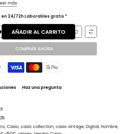
eer más
s
en 24/72h Laborables gratis *
AÑADIR AL CARRITO
COMPRAR AHORA
luciones
Haz una pregunta
EF
35
ro
,
Casio
,
casio collection
,
casio vintage
,
Digital
,
Hombre
,
0€-150€
,
relojes
,
Vendor Casio