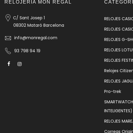
RELOJERIA MON REGAL
CATEGOR
C/ Sant Josep 1
RELOJES CASI
08302 Mataró Barcelona
RELOJES CASI
info@monregal.com
RELOJES G-S
RELOJES LOTU
93 798 94 19
RELOJES FESTI
Relojes Citize
RELOJES JAGU
Pro-trek
SMARTWATCH 
INTELIGENTES)
RELOJES MARE
Correas Origi