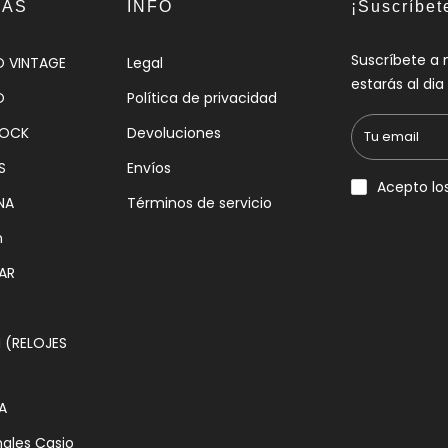
IAS
INFO
¡Suscríbet
Suscríbete a 
O VINTAGE
Legal
estarás al di
O
Política de privacidad
HOCK
Devoluciones
S
Envíos
Acepto lo
NA
Términos de servicio
n
AR
(RELOJES
A
nales Casio