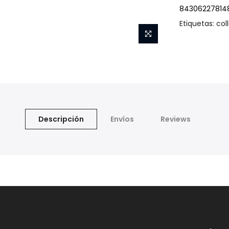
84306227814
Etiquetas:
col
Descripción
Envíos
Reviews