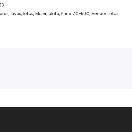
83
lares
,
joyas
,
lotus
,
Mujer
,
plata
,
Price 7€-50€
,
Vendor Lotus