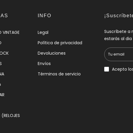
IAS
INFO
¡Suscríbet
Suscríbete a 
O VINTAGE
Legal
estarás al di
O
Política de privacidad
HOCK
Devoluciones
S
Envíos
Acepto lo
NA
Términos de servicio
n
AR
(RELOJES