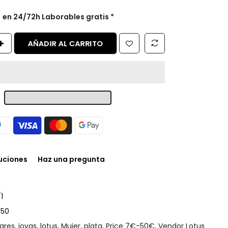
s
en 24/72h Laborables gratis *
AÑADIR AL CARRITO
luciones
Haz una pregunta
1
650
lares
,
joyas
,
lotus
,
Mujer
,
plata
,
Price 7€-50€
,
Vendor Lotus