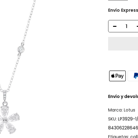
Envío
Expres
Envío y devo
Marca:
Lotus
SKU:
LP3929-1/
8430622864
Etiquetas:
col