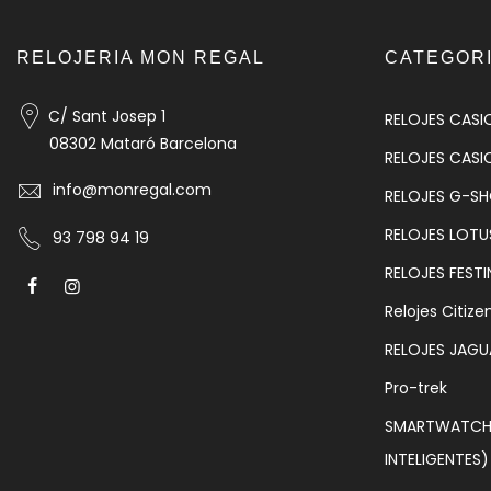
RELOJERIA MON REGAL
CATEGOR
C/ Sant Josep 1
RELOJES CASI
08302 Mataró Barcelona
RELOJES CASI
info@monregal.com
RELOJES G-S
RELOJES LOTU
93 798 94 19
RELOJES FESTI
Relojes Citize
RELOJES JAGU
Pro-trek
SMARTWATCH 
INTELIGENTES)